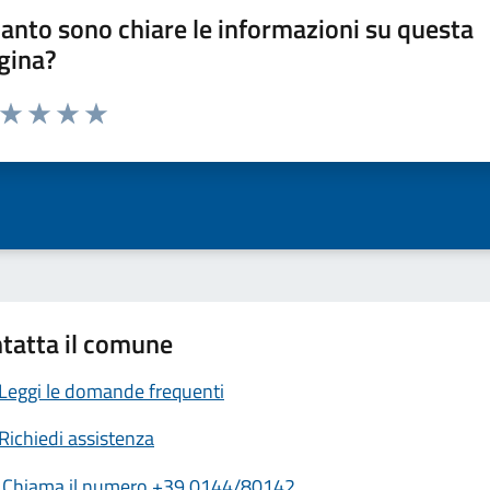
anto sono chiare le informazioni su questa
gina?
a da 1 a 5 stelle la pagina
ta 1 stelle su 5
Valuta 2 stelle su 5
Valuta 3 stelle su 5
Valuta 4 stelle su 5
Valuta 5 stelle su 5
tatta il comune
Leggi le domande frequenti
Richiedi assistenza
Chiama il numero +39 0144/80142