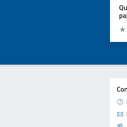
Qu
pa
Valut
Valu
Con