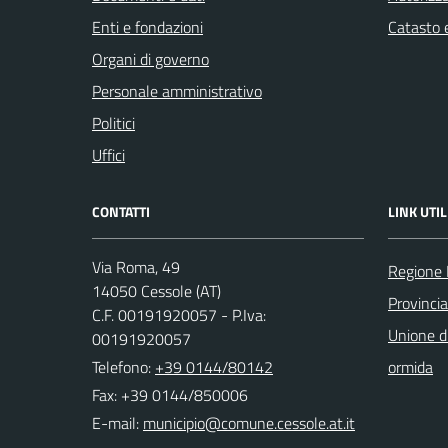
Enti e fondazioni
Catasto e
Organi di governo
Personale amministrativo
Politici
Uffici
CONTATTI
LINK UTIL
Via Roma, 49
Regione
14050 Cessole (AT)
Provincia
C.F. 00191920057 - P.Iva:
Unione d
00191920057
Telefono:
+39 0144/80142
ormida
Fax: +39 0144/850006
E-mail: