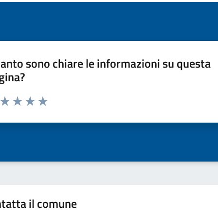
anto sono chiare le informazioni su questa
gina?
a da 1 a 5 stelle la pagina
ta 1 stelle su 5
Valuta 2 stelle su 5
Valuta 3 stelle su 5
Valuta 4 stelle su 5
Valuta 5 stelle su 5
tatta il comune