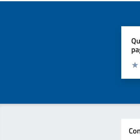
Qu
pa
Valut
Valu
Con