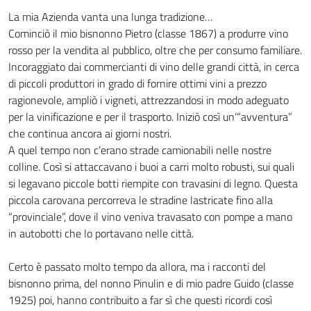
La mia Azienda vanta una lunga tradizione…
Cominciò il mio bisnonno Pietro (classe 1867) a produrre vino
rosso per la vendita al pubblico, oltre che per consumo familiare.
Incoraggiato dai commercianti di vino delle grandi città, in cerca
di piccoli produttori in grado di fornire ottimi vini a prezzo
ragionevole, ampliò i vigneti, attrezzandosi in modo adeguato
per la vinificazione e per il trasporto. Iniziò così un’“avventura”
che continua ancora ai giorni nostri.
A quel tempo non c’erano strade camionabili nelle nostre
colline. Così si attaccavano i buoi a carri molto robusti, sui quali
si legavano piccole botti riempite con travasini di legno. Questa
piccola carovana percorreva le stradine lastricate fino alla
“provinciale”, dove il vino veniva travasato con pompe a mano
in autobotti che lo portavano nelle città.
Certo è passato molto tempo da allora, ma i racconti del
bisnonno prima, del nonno Pinulin e di mio padre Guido (classe
1925) poi, hanno contribuito a far sì che questi ricordi così