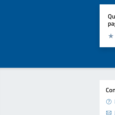
Qu
pa
Valut
Valu
Con