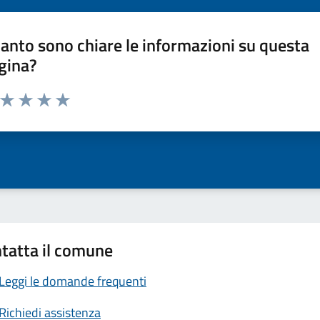
anto sono chiare le informazioni su questa
gina?
a da 1 a 5 stelle la pagina
ta 1 stelle su 5
Valuta 2 stelle su 5
Valuta 3 stelle su 5
Valuta 4 stelle su 5
Valuta 5 stelle su 5
tatta il comune
Leggi le domande frequenti
Richiedi assistenza