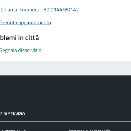
Chiama il numero +39 0144/80142
Prenota appuntamento
blemi in città
Segnala disservizio
E DI SERVIZIO
e stato civile
Imprese e commercio