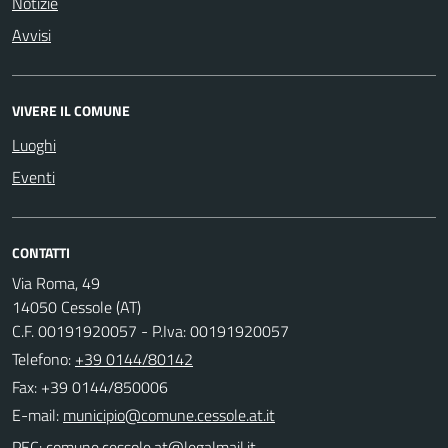
Notizie
Avvisi
VIVERE IL COMUNE
Luoghi
Eventi
CONTATTI
Via Roma, 49
14050 Cessole (AT)
C.F. 00191920057 - P.Iva: 00191920057
Telefono:
+39 0144/80142
Fax: +39 0144/850006
E-mail:
PEC: