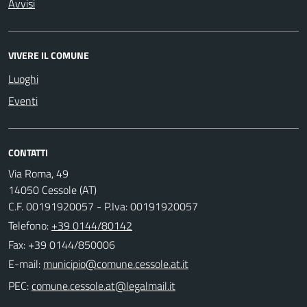
Avvisi
VIVERE IL COMUNE
Luoghi
Eventi
CONTATTI
Via Roma, 49
14050 Cessole (AT)
C.F. 00191920057 - P.Iva: 00191920057
Telefono:
+39 0144/80142
Fax: +39 0144/850006
E-mail:
PEC: