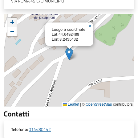
VIA ROMA 49 C/O MUNICIPIO
+
×
Luogo a coordinate
−
Lat:44.6492488
Lon:8.2435432
Leaflet
|
©
OpenStreetMap
contributors
Contatti
Telefono:
014480142