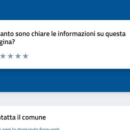
anto sono chiare le informazioni su questa
gina?
a da 1 a 5 stelle la pagina
ta 1 stelle su 5
Valuta 2 stelle su 5
Valuta 3 stelle su 5
Valuta 4 stelle su 5
Valuta 5 stelle su 5
tatta il comune
Leggi le domande frequenti