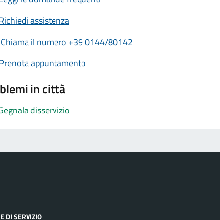
Richiedi assistenza
Chiama il numero +39 0144/80142
Prenota appuntamento
blemi in città
Segnala disservizio
E DI SERVIZIO