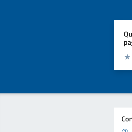
Qu
pa
Valut
Valu
Con