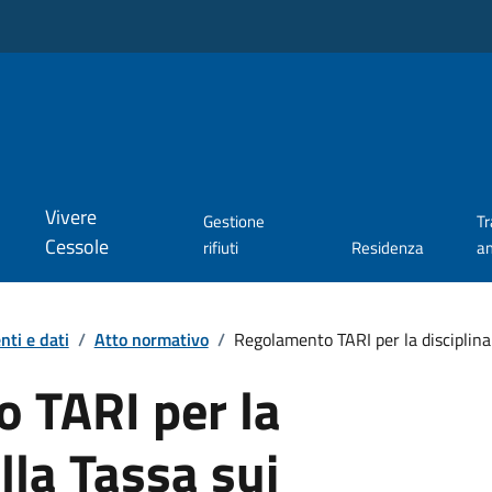
Vivere
Gestione
T
Cessole
rifiuti
Residenza
a
ti e dati
/
Atto normativo
/
Regolamento TARI per la disciplina 
 TARI per la
lla Tassa sui