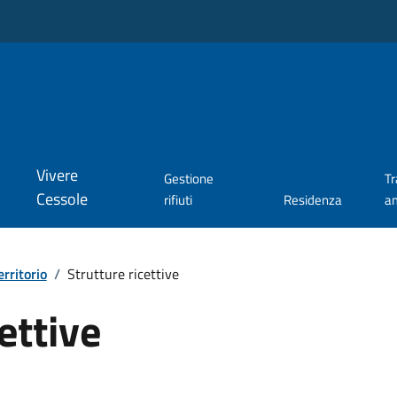
Vivere
Gestione
T
Cessole
rifiuti
Residenza
a
erritorio
/
Strutture ricettive
ettive