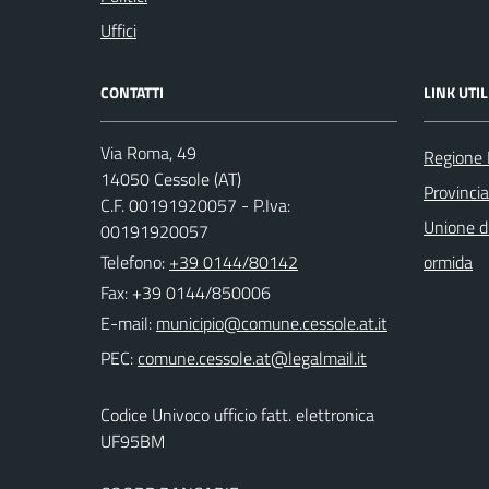
Uffici
CONTATTI
LINK UTIL
Via Roma, 49
Regione
14050 Cessole (AT)
Provincia
C.F. 00191920057 - P.Iva:
Unione d
00191920057
Telefono:
+39 0144/80142
ormida
Fax: +39 0144/850006
E-mail:
PEC:
Codice Univoco ufficio fatt. elettronica
UF95BM