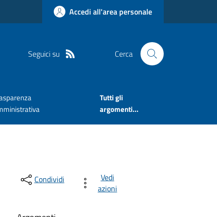
Accedi all'area personale
Seguici su
Cerca
rasparenza
Tutti gli
mministrativa
argomenti...
Vedi
Condividi
azioni