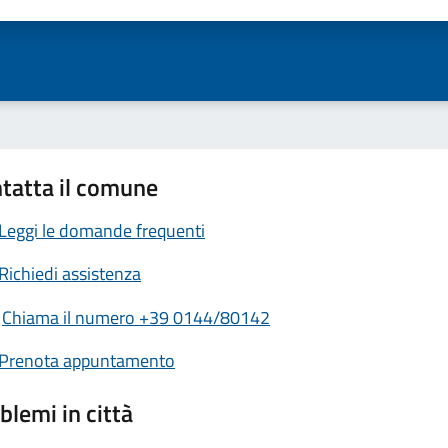
ta 1 stelle su 5
Valuta 2 stelle su 5
Valuta 3 stelle su 5
Valuta 4 stelle su 5
Valuta 5 stelle su 5
tatta il comune
Leggi le domande frequenti
Richiedi assistenza
Chiama il numero +39 0144/80142
Prenota appuntamento
blemi in città