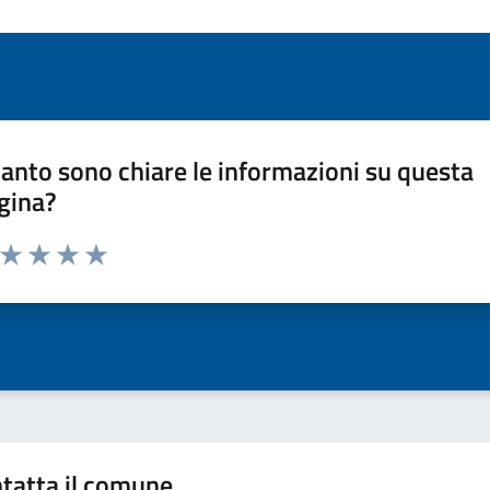
anto sono chiare le informazioni su questa
gina?
a da 1 a 5 stelle la pagina
ta 1 stelle su 5
Valuta 2 stelle su 5
Valuta 3 stelle su 5
Valuta 4 stelle su 5
Valuta 5 stelle su 5
tatta il comune