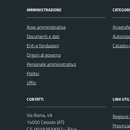
AMMINISTRAZIONE
CATEGORI
Aree amministrative
Anagrafe 
Documenti e dati
Autorizza
Enti e fondazioni
Catasto e
Organi di governo
Personale amministrativo
Politici
Uffici
CONTATTI
LINK UTIL
Via Roma, 49
Regione
14050 Cessole (AT)
Provincia
C.F. 00191920057 - P.Iva: