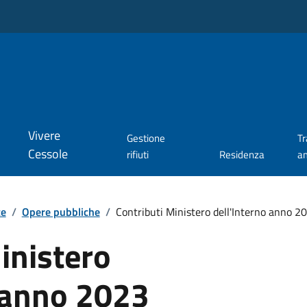
Vivere
Gestione
T
Cessole
rifiuti
Residenza
a
te
/
Opere pubbliche
/
Contributi Ministero dell'Interno anno 2
inistero
o anno 2023