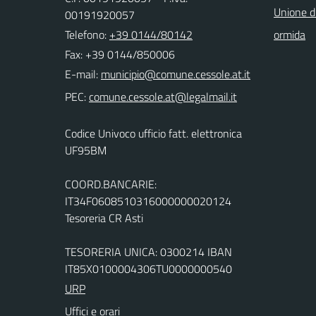
Unione d
00191920057
Telefono:
+39 0144/80142
ormida
Fax: +39 0144/850006
E-mail:
PEC:
Codice Univoco ufficio fatt. elettronica
UF95BM
COORD.BANCARIE:
IT34F0608510316000000020124
Tesoreria CR Asti
TESORERIA UNICA: 0300214 IBAN
IT85X0100004306TU0000000540
URP
Uffici e orari