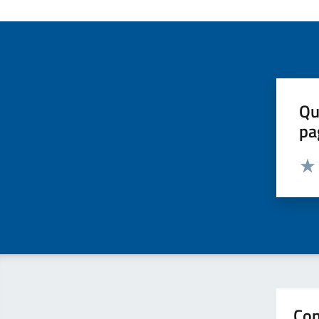
Qu
pa
Valut
Valu
Con