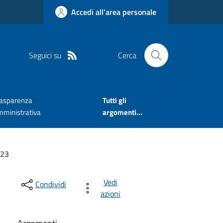
Accedi all'area personale
Seguici su
Cerca
rasparenza
Tutti gli
mministrativa
argomenti...
023
Vedi
Condividi
azioni