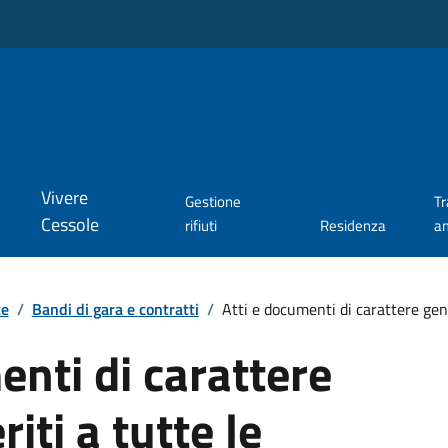
Vivere
Gestione
T
Cessole
rifiuti
Residenza
a
te
/
Bandi di gara e contratti
/
Atti e documenti di carattere gener
enti di carattere
riti a tutte le