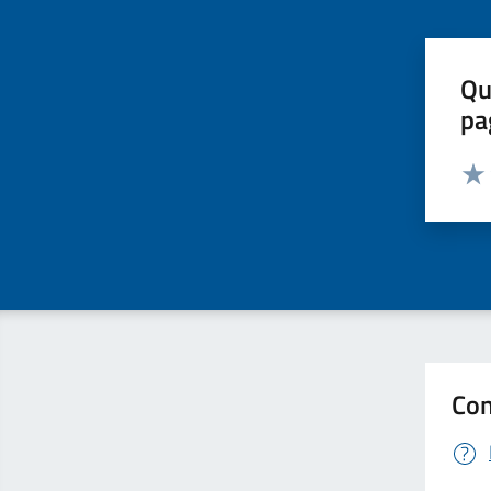
Qu
pa
Valut
Valu
Con