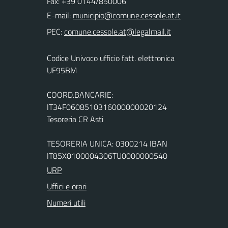
Fax: +39 0144/850006
E-mail:
PEC:
Codice Univoco ufficio fatt. elettronica
UF95BM
COORD.BANCARIE:
IT34F0608510316000000020124
Tesoreria CR Asti
TESORERIA UNICA: 0300214 IBAN
IT85X0100004306TU0000000540
URP
Uffici e orari
Numeri utili