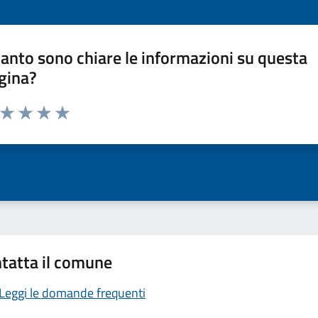
anto sono chiare le informazioni su questa
gina?
a da 1 a 5 stelle la pagina
ta 1 stelle su 5
Valuta 2 stelle su 5
Valuta 3 stelle su 5
Valuta 4 stelle su 5
Valuta 5 stelle su 5
tatta il comune
Leggi le domande frequenti