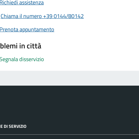
Richiedi assistenza
Chiama il numero +39 0144/80142
Prenota appuntamento
blemi in città
Segnala disservizio
E DI SERVIZIO