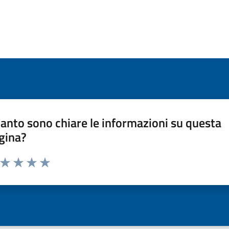
anto sono chiare le informazioni su questa
gina?
a da 1 a 5 stelle la pagina
ta 1 stelle su 5
Valuta 2 stelle su 5
Valuta 3 stelle su 5
Valuta 4 stelle su 5
Valuta 5 stelle su 5