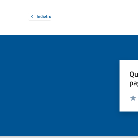
Indietro
Qu
pa
Valut
Valu