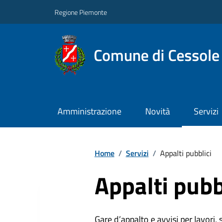
Regione Piemonte
Comune di Cessole
Amministrazione
Novità
Servizi
Home
/
Servizi
/
Appalti pubblici
Appalti pubb
Gare d’appalto e avvisi per lavori,