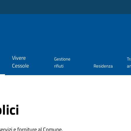
Vivere
Gestione
T
Cessole
rifiuti
Residenza
a
lici
 servizi e forniture al Comune.