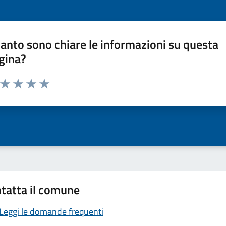
anto sono chiare le informazioni su questa
gina?
a da 1 a 5 stelle la pagina
ta 1 stelle su 5
Valuta 2 stelle su 5
Valuta 3 stelle su 5
Valuta 4 stelle su 5
Valuta 5 stelle su 5
tatta il comune
Leggi le domande frequenti