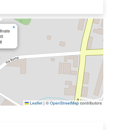
×
inate
35
8
Leaflet
|
©
OpenStreetMap
contributors