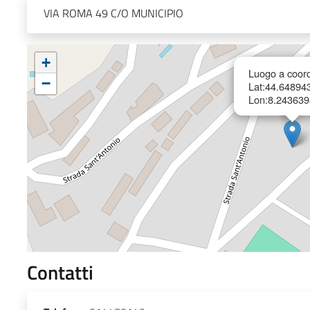
VIA ROMA 49 C/O MUNICIPIO
+
Luogo a coord
−
Lat:44.64894
Lon:8.243639
Contatti